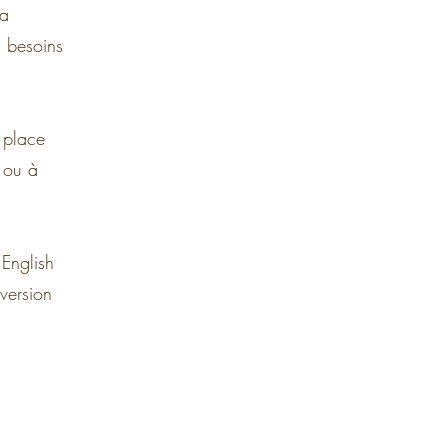
la
s besoins
 place
ou à
 English
 version