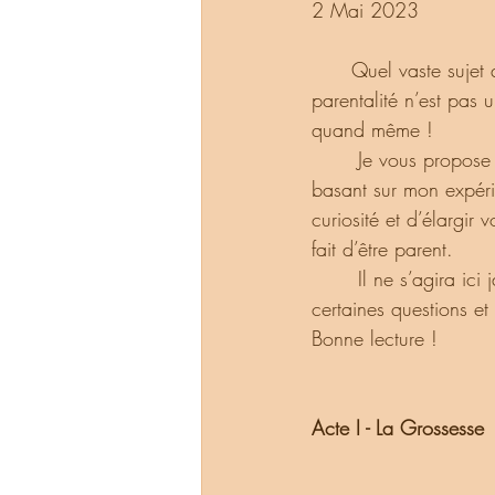
2 Mai 2023
      Quel vaste sujet que la parentalité ! De la conception à la vie adulte de nos enfants, la 
parentalité n’est pas 
quand même !
       Je vous propose une série de mini articles sur différents stades de la parentalité, en me 
basant sur mon expérie
curiosité et d’élargir 
fait d’être parent.
       Il ne s’agira ici jamais de convaincre mais simplement de vous inviter à vous poser 
certaines questions et 
Bonne lecture !
Acte I - La Grossesse