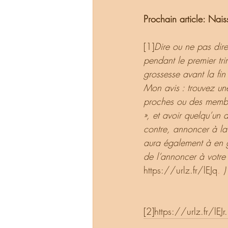
Prochain article: Nai
[1]
Dire ou ne pas dire
pendant le premier tr
grossesse avant la fi
Mon avis : trouvez une
proches ou des membres
», et avoir quelqu’un 
contre, annoncer à la
aura également à en gé
de l’annoncer à votre 
https://urlz.fr/lEJq
.
 )
[2]https://urlz.fr/lEJr.