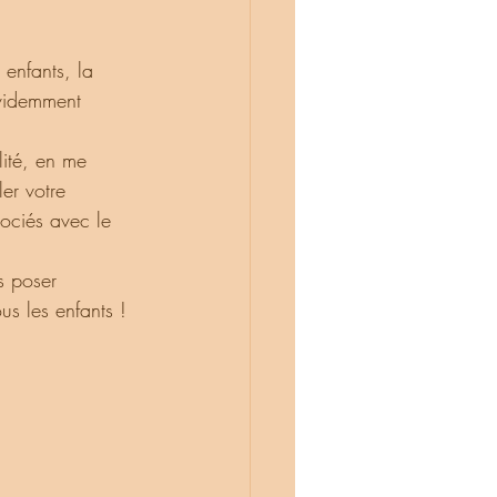
évidemment 
er votre 
sociés avec le 
ous les enfants !