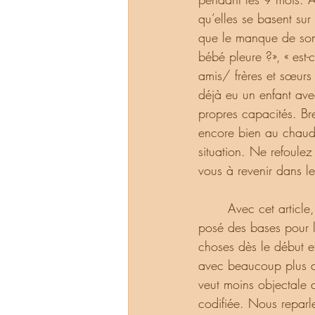
qu’elles se basent sur
que le manque de somme
bébé pleure ?», « est
amis/ frères et sœurs
déjà eu un enfant ave
propres capacités. Bre
encore bien au chaud
situation. Ne refoulez
vous à revenir dans l
       Avec cet article, j'ai voulu vous proposer une façon d'élargir votre perception et j'ai voulu 
posé des bases pour l
choses dès le début et
avec beaucoup plus de 
veut moins objectale a
codifiée. Nous reparle