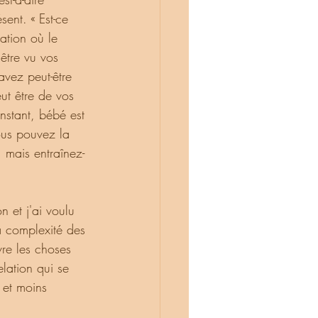
ent. « Est-ce 
ation où le 
être vu vos 
avez peut-être 
ut être de vos 
nstant, bébé est 
ous pouvez la 
, mais entraînez-
a complexité des 
vre les choses 
lation qui se 
 et moins 