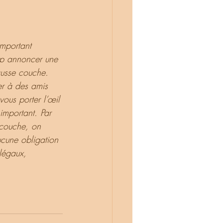
important 
op annoncer une 
ausse couche. 
er à des amis 
vous porter l’œil 
important. Par 
 couche, on 
ucune obligation 
 légaux, 