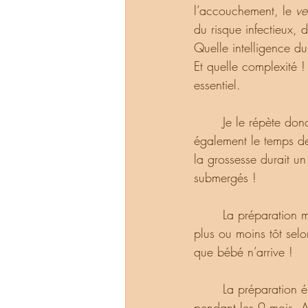
l’accouchement, le 
ve
du risque infectieux, 
Quelle intelligence du
Et quelle complexité !
essentiel.
       Je le répète donc une dernière fois : la grossesse est complexe ! Mais elle nous donne 
également le temps de 
la grossesse durait u
submergés !
       La préparation matérielle (aménagement de la chambre, achat d’une poussette etc.) se fait 
plus ou moins tôt selo
que bébé n’arrive !
       La préparation émotionnelle consiste à essayer d’être conscient de ce que l’on ressent 
pendant les 9 mois. Acc