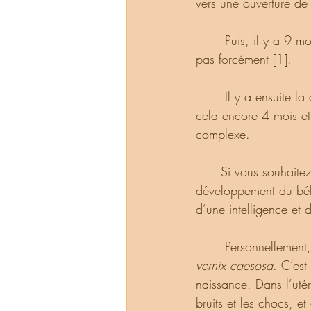
vers une ouverture de
       Puis, il y a 9 mois avant que bébé arrive. Il y a déjà deux mois et demi où on n’en parle 
pas forcément [1].
       Il y a ensuite la découverte (ou pas !) du sexe de l’enfant à 4 mois et demi. Il reste après 
cela encore 4 mois et
complexe.
      Si vous souhaitez, vous pouvez faire des recherches sur les différents stades du 
développement du béb
d’une intelligence et 
       Personnell
vernix caesosa
. C’est
naissance. Dans l’utér
bruits et les chocs, e