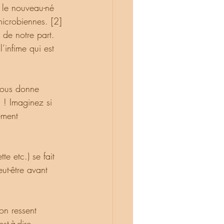
ge le nouveau-né 
microbiennes. [2]
 de notre part. 
’infime qui est 
 ! Imaginez si 
ement 
ut-être avant 
st-à-dire 