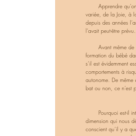
       Apprendre qu’on va devenir parent peut réveiller en nous, une panoplie d’émotions très 
variée, de la Joie, à 
depuis des années l’ar
l’avait peut-être prévu
       Avant même de parler de la naissance de l’enfant, il est important de se rappeler que la 
formation du bébé dan
s’il est évidemment es
comportements à risqu
autonome. De même qu
bat ou non, ce n’est p
       Pourquoi est-il intéressant de se rappeler cela ? Car cela ouvre une porte, un accès à une 
dimension qui nous dé
conscient qu’il y a q