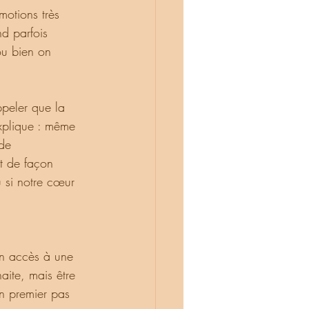
nd parfois 
ou bien on 
xplique : même 
de 
t de façon 
 si notre cœur 
ite, mais être 
n premier pas 